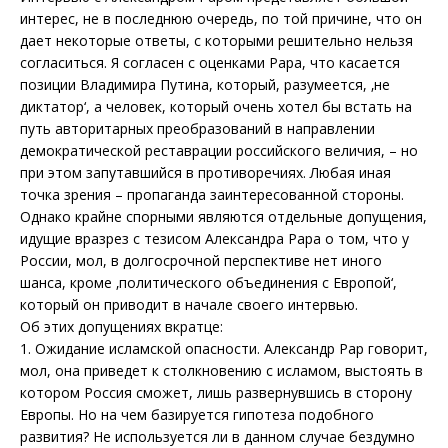
интерес, не в последнюю очередь, по той причине, что он
дает некоторые ответы, с которыми решительно нельзя
согласиться. Я согласен с оценками Рара, что касается
позиции Владимира Путина, который, разумеется, ‚не
диктатор‘, а человек, который очень хотел бы встать на
путь авторитарных преобразований в направлении
демократической реставрации российского величия, – но
при этом запутавшийся в противоречиях. Любая иная
точка зрения – пропаганда заинтересованной стороны.
Однако крайне спорными являются отдельные допущения,
идущие вразрез с тезисом Александра Рара о том, что у
России, мол, в долгосрочной перспективе нет иного
шанса, кроме ‚политического объединения с Европой‘,
который он приводит в начале своего интервью.
Об этих допущениях вкратце:
1. Ожидание исламской опасности. Александр Рар говорит,
мол, она приведет к столкновению с исламом, выстоять в
котором Россия сможет, лишь развернувшись в сторону
Европы. Но на чем базируется гипотеза подобного
развития? Не используется ли в данном случае бездумно