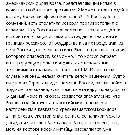
американский образ врага, представляющий ислам в
качестве глобального противника? Может, стоит подойти
к этому более дифференцированно? – У России, без
сомнений, есть столетняя история противостояния с
исламом. Но у России одновременно – такая же долгая
история интеграции ислама и сотрудничества с ним в
границах российского государства и за их пределами, из
чего Россия даже черпала силы. Вместо противостояния,
которого опасаются, возможно, что Россия сыграет
интегрирующую роль в конфликтах с исламскими
течениями и странами, затеянных США. И ни в коем
случае, наконец, нельзя считать делом решенным, будто
именно из Европы придет помощь России, оказавшейся в
трудном положении, если помощь эта вдруг понадобится.
В данный момент, скорее, создается впечатление, что
Европа содействует антироссийским течениям и
настроениям в кавказско-среднеазиатском коридоре.
2. Гипотеза о ‚желтой опасности‘. О ее наличии можно
догадаться из слов Александра Рара, сказавшего, что,
мол, на востоке России китайцы расселяются ‚уже