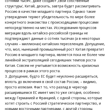
сотнями тысяч‘, даже создают ‚свои собственные
структуры‘, Китай, дескать, завтра будет рассматривать
Россию в качестве младшего партнера. Однако такие
утверждения теряют убедительность по мере более
конкретного знакомства с происходящими процессами
непосредственно на местах. Исследования процессов
миграции вдоль китайско-российской границы не
подтверждают данные о сотнях тысячах (а в некоторых
случаях – миллионах) китайских переселенцев. Допущение,
что, мол, нынешний промышленный рост Китая превратит
Россию в младшего партнера, является пока не более чем
линейной экстраполяцией сегодняшних темпов роста
Китая. Совсем не учитывается возможность кризисных
процессов в рамках этого роста.
3. Допущение, будто ЕС будет неуклонно расширяться,
вплоть до включения в свой состав России, – видимо,
просто иллюзия. Факт то, что разлад в чересчур
расширившемся ЕС имеет место уже сегодня, особенно
между Германией и Францией, с одной стороны, которые
хотят строить с Россией стратегическое партнерство, и
новыми восточными партнерами, с другой стороны.