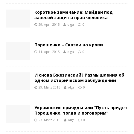
Короткое замечание: Майдан под
завесой защиты прав человека
29. April 2015
olga
0
Порошенко – Сказки на крови
11. April 2015
olga
0
И снова Бжезинский? Размышления об
одном историческом заблуждении
29. März 2015
olga
0
Украинские причуды или “Пусть придет
Порошенко, тогда и поговорим”
23. März 2015
olga
0