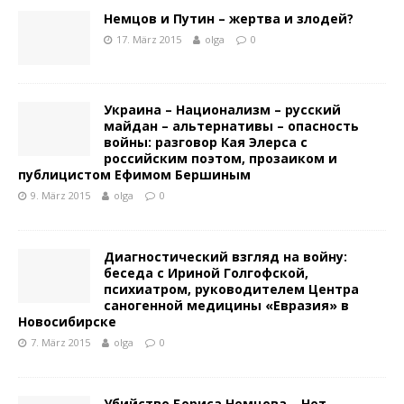
Немцов и Путин – жертва и злодей?
17. März 2015
olga
0
Украина – Национализм – русский
майдан – альтернативы – опасность
войны: разговор Кая Элерса с
российским поэтом, прозаиком и
публицистом Ефимом Бершиным
9. März 2015
olga
0
Диагностический взгляд на войну:
беседа с Ириной Голгофской,
психиатром, руководителем Центра
саногенной медицины «Евразия» в
Новосибирске
7. März 2015
olga
0
Убийство Бориса Немцова – Нет