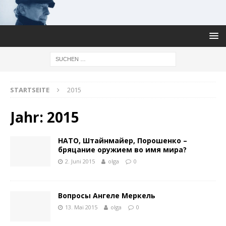
STARTSEITE
2015
Jahr: 2015
НАТО, Штайнмайер, Порошенко –
бряцание оружием во имя мира?
2. Juni 2015
olga
0
Вопросы Ангеле Меркель
13. Mai 2015
olga
0